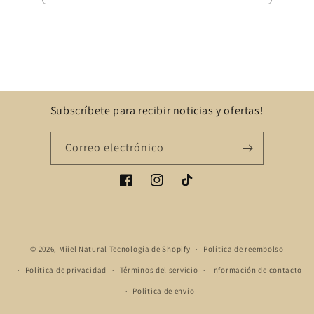
Subscríbete para recibir noticias y ofertas!
Correo electrónico
Facebook
Instagram
TikTok
Formas
© 2026,
Miiel Natural
Tecnología de Shopify
Política de reembolso
de
Política de privacidad
Términos del servicio
Información de contacto
pago
Política de envío