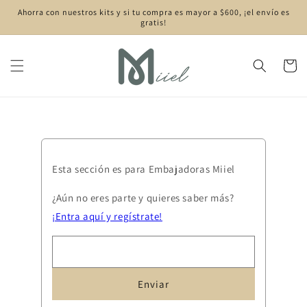
Ir
Ahorra con nuestros kits y si tu compra es mayor a $600, ¡el envío es
directamente
gratis!
al contenido
Carrito
Esta sección es para Embajadoras Miiel
¿Aún no eres parte y quieres saber más?
¡Entra aquí y regístrate!
Enviar