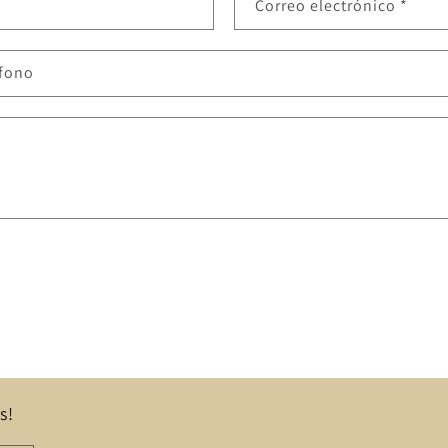
Correo electrónico
*
éfono
s!