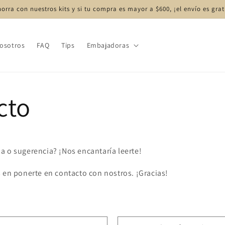
orra con nuestros kits y si tu compra es mayor a $600, ¡el envío es grat
osotros
FAQ
Tips
Embajadoras
cto
a o sugerencia? ¡Nos encantaría leerte!
 en ponerte en contacto con nostros. ¡Gracias!