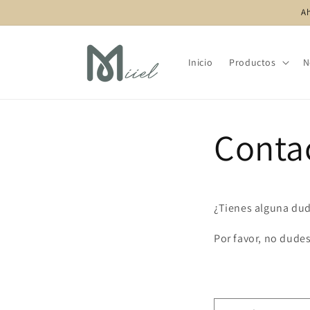
Ir
Ah
directamente
al contenido
Inicio
Productos
N
Conta
¿Tienes alguna dud
Por favor, no dudes
F