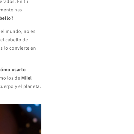
erados. En tu
amente has
bello?
 del mundo, no es
 el cabello de
s lo convierte en
 cómo usarlo
omo los de
Miiel
uerpo y el planeta.