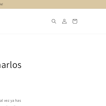
is!
Iniciar
Carrito
sesión
harlos
al vez ya has