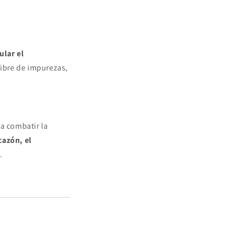
ular el
libre de impurezas,
 a combatir la
cazón, el
.