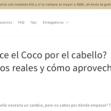
orra con nuestros kits y si tu compra es mayor a $600, ¡el envío es grat
osotros
FAQ
Tips
Embajadoras
e el Coco por el cabello?
ios reales y cómo aprovec
bello necesita un cambio, pero no sabes por dónde empezar? T