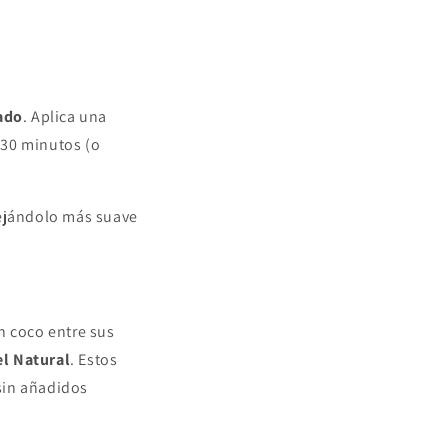
vado
. Aplica una
 30 minutos (o
ejándolo más suave
n coco entre sus
el Natural
. Estos
sin añadidos