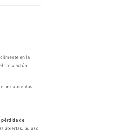
ácilmente en la
 el coco actúa
 de herramientas
a pérdida de
as abiertas. Su uso